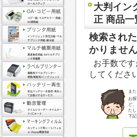
大判イン
正 商品一
検索され
かりませ
お手数です
してくださ
また
お探
ど、
たし
下記