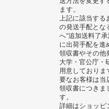
送方法を変更す
ます。
上記に該当する
の発送手配とな
へ”追加送料了
に出荷手配を進
領収書やその他
大学・官公庁・
用意しております
要なお客様は当
領収書につきま
す。
詳細はショッピ