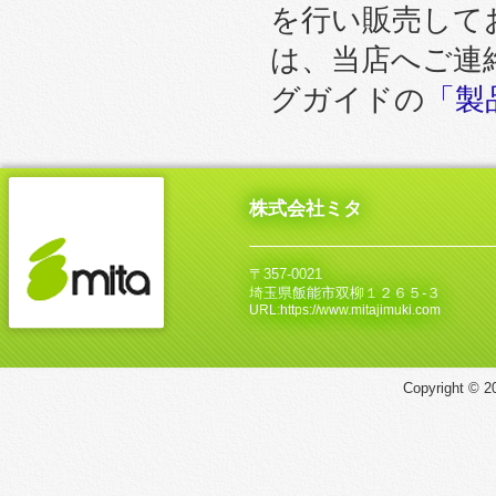
を行い販売して
は、当店へご連
グガイドの
「製
株式会社ミタ
〒357-0021
埼玉県飯能市双柳１２６５‐３
URL:https://www.mitajimuki.com
Copyright © 20