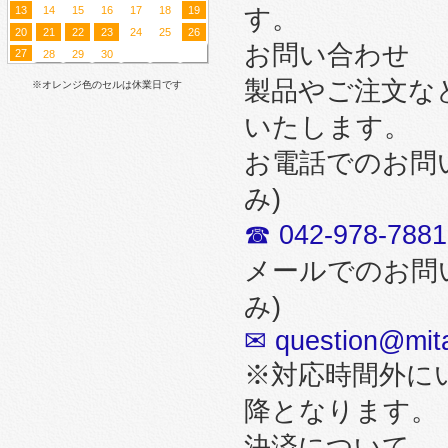
13
14
15
16
17
18
19
す。
20
21
22
23
24
25
26
お問い合わせ
27
28
29
30
製品やご注文な
※オレンジ色のセルは休業日です
いたします。
お電話でのお問
み)
☎ 042-978-7881
メールでのお問
み)
✉ question@mita
※対応時間外に
降となります。
決済について