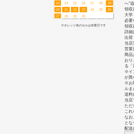
へ”
13
14
15
16
17
18
19
領収
20
21
22
23
24
25
26
大学
27
28
29
30
必要
※オレンジ色のセルは休業日です
領収
詳細
出荷
当店
営業
商品
おり
る「
※イ
が異
※お
ルま
送料
当店
ただ
これ
なお
とな
配送