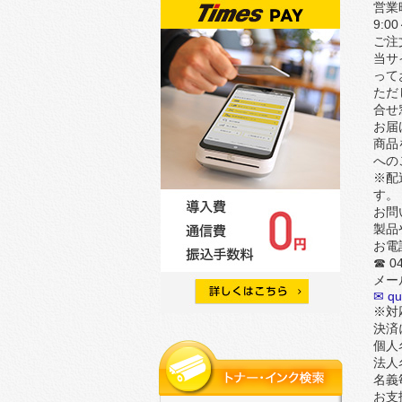
営業
9:
ご注
当サ
って
ただ
合せ
お届
商品
への
※配
す。
お問
製品
お電
☎ 04
メー
✉ qu
※対
決済
個人
法人
名義
お支