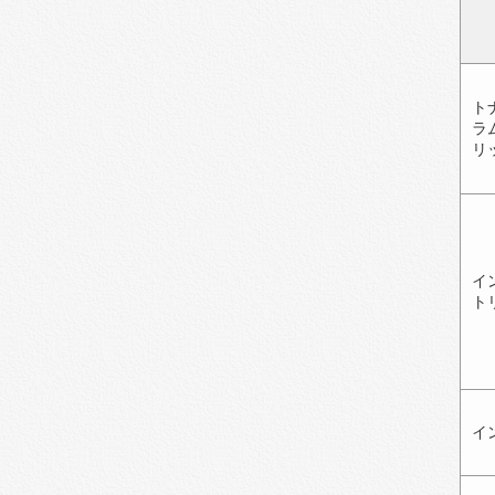
ト
ラ
リ
イ
ト
イ