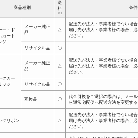
送
商品種別
条件
料
※1
配送先が法人・事業者様でない場合、
メーカー純正
△
届け先が法人・事業者様の場合、必
ナー・ド
品
ださい。
ムカート
ッジ
リサイクル品
〇
配送先が法人・事業者様でない場合、
メーカー純正
△
届け先が法人・事業者様の場合、必
品
ださい。
ンクカー
リッジ
リサイクル品
〇
代金引換をご選択の場合は、メール
互換品
〇
ら通常宅配便へ配送方法を変更する
配送先が法人・事業者様でない場合、
ンクリボン
△
届け先が法人・事業者様の場合、必
ださい。