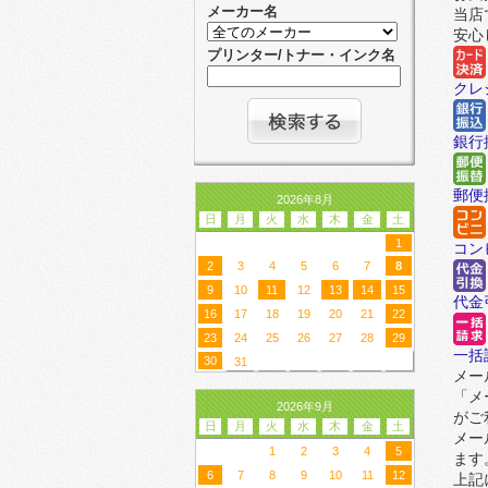
メーカー名
当店
安心
プリンター/トナー・インク名
クレ
銀行
郵便
2026年8月
日
月
火
水
木
金
土
1
コン
2
3
4
5
6
7
8
9
10
11
12
13
14
15
代金
16
17
18
19
20
21
22
23
24
25
26
27
28
29
一括
30
31
メー
「メ
2026年9月
がご
日
月
火
水
木
金
土
メー
1
2
3
4
5
ます
6
7
8
9
10
11
12
上記