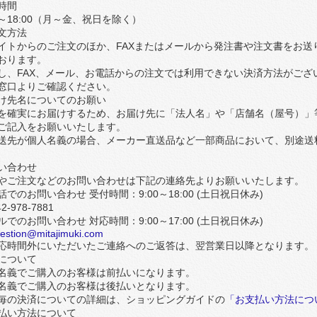
時間
00～18:00（月～金、祝日を除く）
文方法
イトからのご注文のほか、FAXまたはメールから発注書や注文書をお送
おります。
し、FAX、メール、お電話からの注文では利用できない決済方法がござ
窓口よりご確認ください。
け先名についてのお願い
を確実にお届けするため、お届け先に「法人名」や「店舗名（屋号）」
ご記入をお願いいたします。
送先が個人名義の場合、メーカー直送品など一部商品において、別途送料
い合わせ
やご注文などのお問い合わせは下記の連絡先よりお願いいたします。
話でのお問い合わせ
受付時間：9:00～18:00 (土日祝日休み)
2-978-7881
ルでのお問い合わせ
対応時間：9:00～17:00 (土日祝日休み)
estion@mitajimuki.com
応時間外にいただいたご連絡へのご返答は、翌営業日以降となります。
について
名義でご購入のお客様は前払いになります。
名義でご購入のお客様は後払いとなります。
毎の決済についての詳細は、ショッピングガイドの
「お支払い方法につ
払い方法について