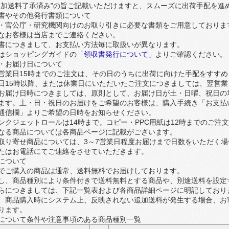
追加送料了承済み”の旨ご記載いただけますと、スムーズに出荷手配を進
書やその他発行書類について
・官公庁・研究機関向けのお取り引きに必要な書類をご用意しております。
なお客様は当店までご連絡ください。
書につきまして、お支払い方法毎に取扱いが異なります。
はショッピングガイドの
「領収書発行について」
よりご確認ください。
・お届け日について
営業日15時までのご注文は、その日のうちに出荷に向けた手配をすすめ
日15時以降、または休業日にいただいたご注文につきましては、翌営
お届け日時につきましては、原則として、お届け日が土・日曜、祝日の
ます。土・日・祝日のお届けをご希望のお客様は、購入手続き「お支払
通信欄」よりご希望の日時をお知らせください。
ンクジェットロールは14時まで。コピー・PPC用紙は12時までのご注
なる商品については各商品ページに記載がございます。
取り寄せ商品については、3～7営業日程度お届けまで日数をいただく
たはお電話にてご連絡をさせていただきます。
について
でご購入の商品は通常、送料無料でお届けしております。
し、商品種別により条件付きで送料無料とする商品や、別途送料を設定
らにつきましては、下記一覧表および各商品詳細ページに明記しており
、商品購入時にシステム上、反映されない追加送料が発生する場合、お
ります。
について条件や注意事項のある商品種別一覧