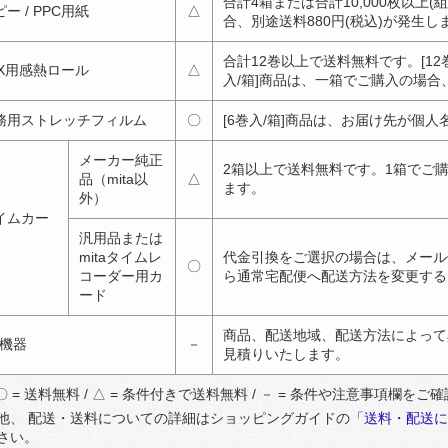
合計4箱または合計10,000枚以上
ー / PPC用紙
△
合、別途送料880円(税込)が発生し
合計12巻以上で送料無料です。[12
AX用感熱ロール
△
入/箱]商品は、一箱でご購入の場合、
務用ストレッチフィルム
〇
[6巻入/箱]商品は、お届け先が個
メーカー純正
2箱以上で送料無料です。1箱でご購
品（mita以
△
ます。
外）
イムカー
汎用品または
mitaタイムレ
代金引換をご選択の場合は、メール
〇
コーダー用カ
ら通常宅配便へ配送方法を変更する
ード
商品、配送地域、配送方法によって
A機器
－
見積りいたします。
 〇 = 送料無料 / △ = 条件付きで送料無料 / － = 条件や注意事項欄を
他、 配送・送料についての詳細はショッピングガイドの
「送料・配送に
さい。