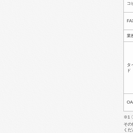
コピ
F
業
タ
ド
O
※1
その
くだ