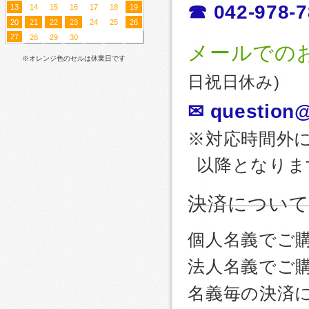
☎ 042-978-7
13
14
15
16
17
18
19
20
21
22
23
24
25
26
27
28
29
30
メールでの
※オレンジ色のセルは休業日です
日祝日休み)
✉ question@
※対応時間外
以降となりま
決済につい
個人名義でご
法人名義でご
名義毎の決済