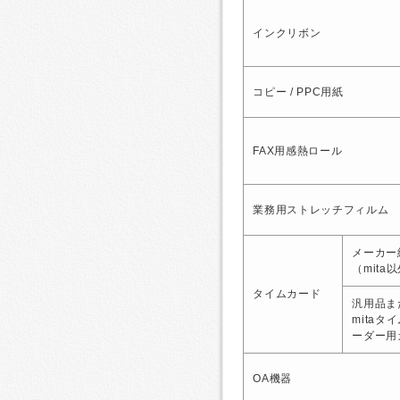
インクリボン
コピー / PPC用紙
FAX用感熱ロール
業務用ストレッチフィルム
メーカー
（mita
タイムカード
汎用品ま
mitaタ
ーダー用
OA機器