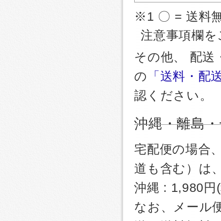
※1 〇 = 送料
注意事項欄を
その他、 配
の
「送料・配
認ください。
沖縄・離島・
宅配便の場合
道も含む）は
沖縄 : 1,980
なお、メール