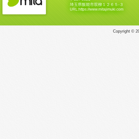
埼玉県飯能市双柳１２６５‐３
URL:https://www.mitajimuki.com
Copyright © 20