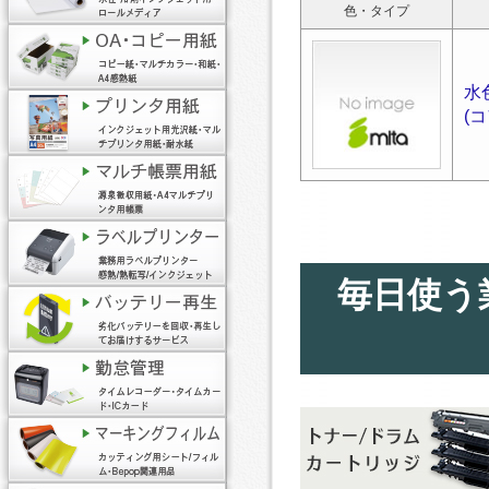
色・タイプ
水
(
毎日使う