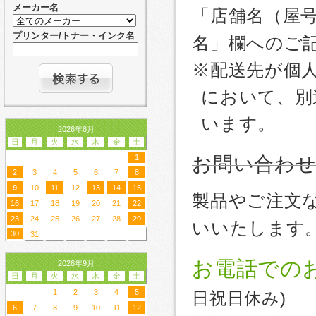
メーカー名
「店舗名（屋
プリンター/トナー・インク名
名」欄へのご
※配送先が個
において、別
います。
2026年8月
日
月
火
水
木
金
土
1
お問い合わ
2
3
4
5
6
7
8
9
10
11
12
13
14
15
製品やご注文
16
17
18
19
20
21
22
23
24
25
26
27
28
29
いいたします
30
31
お電話での
2026年9月
日
月
火
水
木
金
土
1
2
3
4
5
日祝日休み)
6
7
8
9
10
11
12