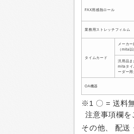
FAX用感熱ロール
業務用ストレッチフィルム
メーカー
（mita
タイムカード
汎用品ま
mitaタ
ーダー用
OA機器
※1 〇 = 送料
注意事項欄を
その他、 配