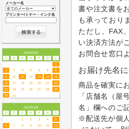
メーカー名
書や注文書を
プリンター/トナー・インク名
も承っており
ただし、FA
い決済方法が
お問合せ窓口
2026年8月
日
月
火
水
木
金
土
1
お届け先名
2
3
4
5
6
7
8
9
10
11
12
13
14
15
商品を確実に
16
17
18
19
20
21
22
23
24
25
26
27
28
29
「店舗名（屋
30
31
名」欄へのご
2026年9月
日
月
火
水
木
金
土
※配送先が個
1
2
3
4
5
6
7
8
9
10
11
12