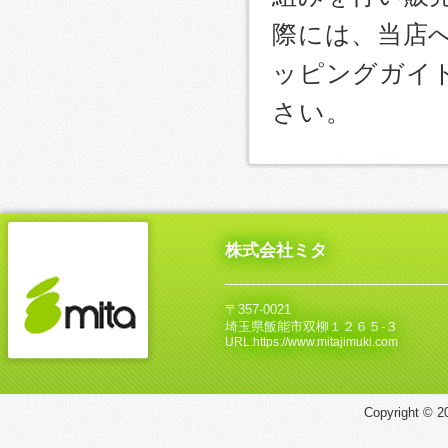
際には、当店
ッピングガイ
さい。
株式会社ミタ
〒357-0021
埼玉県飯能市双柳１２６５‐３
URL:https://www.mitajimuki.com
Copyright © 20