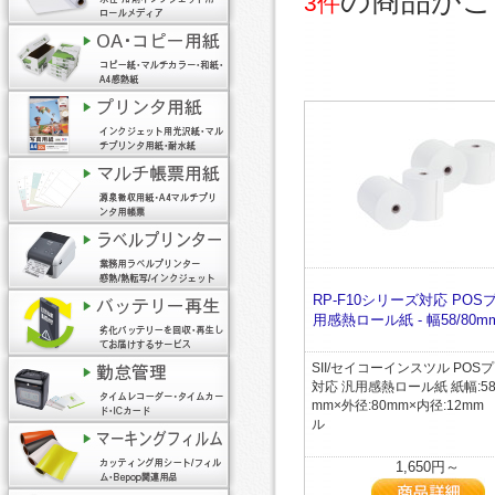
の商品がご
3件
RP-F10シリーズ対応 POS
用感熱ロール紙 - 幅58/80m
SII/セイコーインスツル POS
対応 汎用感熱ロール紙 紙幅:58
mm×外径:80mm×内径:12m
ル
1,650円～