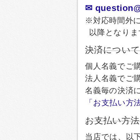
✉ question@
※対応時間外
以降となりま
決済につい
個人名義でご
法人名義でご
名義毎の決済
「お支払い方
お支払い方法
当店では、以