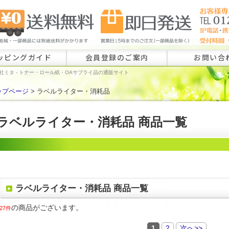
ッピングガイド
会員登録のご案内
お問い合
社ミタ - トナー・ロール紙・OAサプライ品の通販サイト
ップページ
> ラベルライター・消耗品
ロール紙特注
ラベル特注の
ラベルライター・消耗品 商品一覧
その他のお問
ラベルライター・消耗品 商品一覧
の商品がございます。
27件
1
2
次へ>>