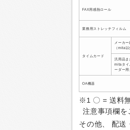
FAX用感熱ロール
業務用ストレッチフィルム
メーカー
（mita
タイムカード
汎用品ま
mitaタ
ーダー用
OA機器
※1 〇 = 送料
注意事項欄を
その他、 配