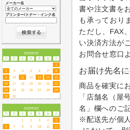
メーカー名
書や注文書を
プリンター/トナー・インク名
も承っており
ただし、FA
い決済方法が
お問合せ窓口
2026年8月
日
月
火
水
木
金
土
1
お届け先名
2
3
4
5
6
7
8
9
10
11
12
13
14
15
商品を確実に
16
17
18
19
20
21
22
23
24
25
26
27
28
29
「店舗名（屋
30
31
名」欄へのご
2026年9月
日
月
火
水
木
金
土
※配送先が個
1
2
3
4
5
6
7
8
9
10
11
12