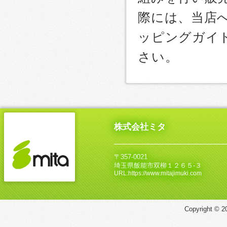
際には、当店
ッピングガイ
さい。
株式会社ミタ
〒357-0021
埼玉県飯能市双柳１２６５‐３
URL:https://www.mitajimuki.com
Copyright © 20