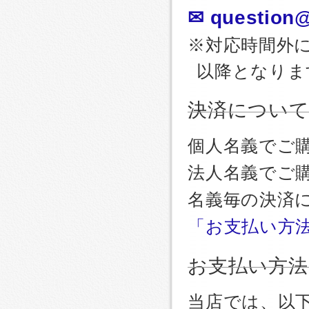
✉ question@
※対応時間外
以降となりま
決済につい
個人名義でご
法人名義でご
名義毎の決済
「お支払い方
お支払い方法
当店では、以