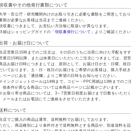
領収書やその他発行書類について
大学・官公庁・研究機関向けのお取り引きに必要な書類をご用意しておりま
書類が必要なお客様は当店までご連絡ください。
領収書につきまして、お支払い方法毎に取扱いが異なります。
詳細はショッピングガイドの
「領収書発行について」
よりご確認ください
出荷・お届け日について
当店営業日15時までのご注文は、その日のうちに出荷に向けた手配をす
営業日15時以降、または休業日にいただいたご注文につきましては、翌
商品お届け日時につきましては、原則として、お届け日が土・日曜、祝日
だいております。土・日・祝日のお届けをご希望のお客様は、購入手続き
」ページにある「通信欄」よりご希望の日時をお知らせください。
※インクジェットロールは14時まで。コピー・PPC用紙は12時までの
他条件が異なる商品については各商品ページに記載がございます。
※お取り寄せ商品については、3～7営業日程度お届けまで日数をいただ
メールまたはお電話にてご連絡をさせていただきます。
送料について
当店でご購入の商品は通常、送料無料でお届けしております。
ただし、商品種別により条件付きで送料無料とする商品や、別途送料を設