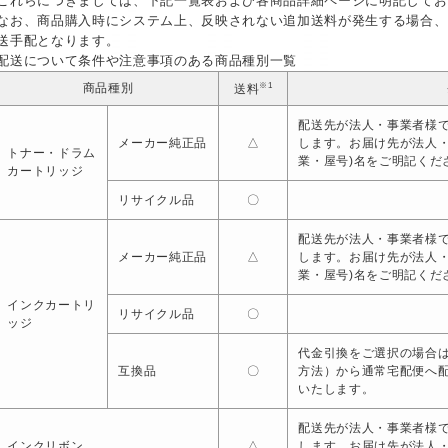
これらにつきましては、下記一覧表および各商品詳細ページに明記してお
なお、商品購入時にシステム上、反映されない追加送料が発生する場合、
送手配となります。
配送について条件や注意事項のある商品種別一覧
※1
商品種別
送料
配送先が法人・事業者様で
メーカー純正品
△
します。お届け先が法人
トナー・ドラム
業・屋号)名をご明記くだ
カートリッジ
リサイクル品
〇
配送先が法人・事業者様で
メーカー純正品
△
します。お届け先が法人
業・屋号)名をご明記くだ
インクカートリ
リサイクル品
〇
ッジ
代金引換をご選択の場合は
互換品
〇
方法）から通常宅配便へ
いたします。
配送先が法人・事業者様で
インクリボン
△
します。お届け先が法人