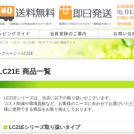
ッピングガイド
会員登録のご案内
お問い合
社ミタ - トナー・ロール紙・OAサプライ品の通販サイト
ップページ
> LC21E
ロール紙特注
ラベル特注の
LC21E 商品一覧
その他のお問
LC21Eシリーズは、当店に以下の取り扱いがございます。
コスト削減や環境貢献など、お客様のニーズに合わせてお選びいただ
様に使用できる商品をお取り揃えしております。
LC21Eシリーズ取り扱いタイプ