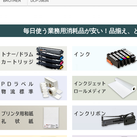
BROTHER
DCP-J983N
毎日使う業務用消耗品が安い！品揃え、