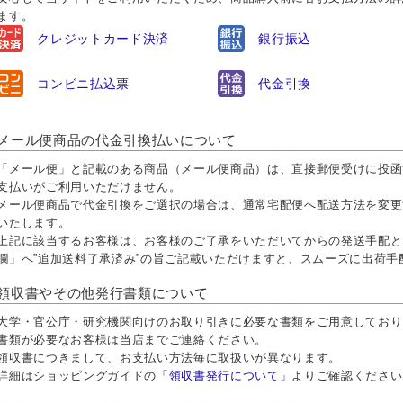
ます。
クレジットカード決済
銀行振込
コンビニ払込票
代金引換
メール便商品の代金引換払いについて
「メール便」と記載のある商品（メール便商品）は、直接郵便受けに投函
支払いがご利用いただけません。
メール便商品で代金引換をご選択の場合は、通常宅配便へ配送方法を変更
いたします。
上記に該当するお客様は、お客様のご了承をいただいてからの発送手配と
欄」へ”追加送料了承済み”の旨ご記載いただけますと、スムーズに出荷
領収書やその他発行書類について
大学・官公庁・研究機関向けのお取り引きに必要な書類をご用意しておりま
書類が必要なお客様は当店までご連絡ください。
領収書につきまして、お支払い方法毎に取扱いが異なります。
詳細はショッピングガイドの
「領収書発行について」
よりご確認ください