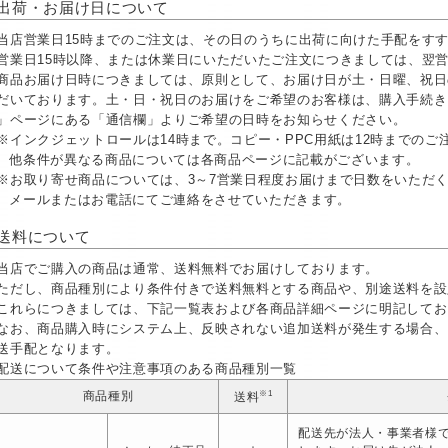
出荷・お届け日について
当店営業日15時までのご注文は、その日のうちに出荷に向けた手配をす
営業日15時以降、または休業日にいただいたご注文につきましては、翌
商品お届け日時につきましては、原則として、お届け日が土・日曜、祝日
だいております。土・日・祝日のお届けをご希望のお客様は、購入手続き
」ページにある「通信欄」よりご希望の日時をお知らせください。
※インクジェットロールは14時まで。コピー・PPC用紙は12時までの
他条件が異なる商品については各商品ページに記載がございます。
※お取り寄せ商品については、3～7営業日程度お届けまで日数をいただ
メールまたはお電話にてご連絡をさせていただきます。
送料について
当店でご購入の商品は通常、送料無料でお届けしております。
ただし、商品種別により条件付きで送料無料とする商品や、別途送料を設
これらにつきましては、下記一覧表および各商品詳細ページに明記してお
なお、商品購入時にシステム上、反映されない追加送料が発生する場合、
送手配となります。
配送について条件や注意事項のある商品種別一覧
※1
商品種別
送料
配送先が法人・事業者様で