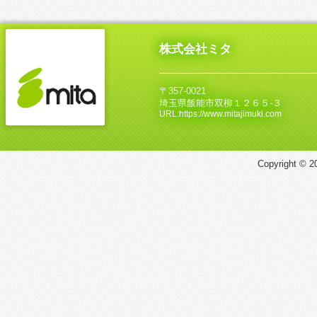
株式会社ミタ
〒357-0021
埼玉県飯能市双柳１２６５‐３
URL:https://www.mitajimuki.com
Copyright © 20