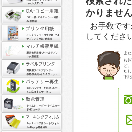
検索され
かりませ
お手数です
してくださ
また
お探
ど、
たし
下記