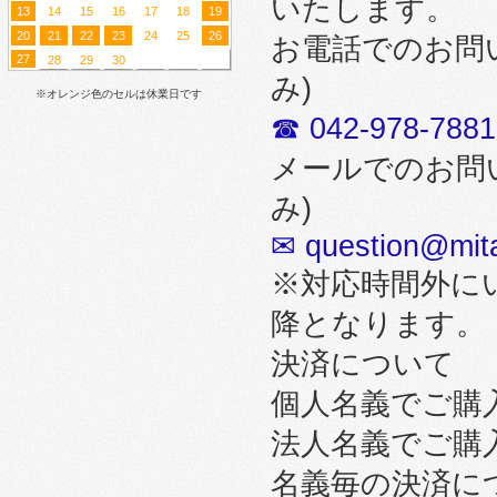
いたします。
13
14
15
16
17
18
19
20
21
22
23
24
25
26
お電話でのお問
27
28
29
30
み)
※オレンジ色のセルは休業日です
☎ 042-978-7881
メールでのお問
み)
✉ question@mita
※対応時間外に
降となります。
決済について
個人名義でご購
法人名義でご購
名義毎の決済に