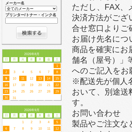
メーカー名
ただし、FAX
プリンター/トナー・インク名
決済方法がござ
合せ窓口よりご
お届け先名につ
商品を確実にお
2026年8月
舗名（屋号）」
日
月
火
水
木
金
土
1
へのご記入をお
2
3
4
5
6
7
8
9
10
11
12
13
14
15
※配送先が個人
16
17
18
19
20
21
22
おいて、別途送
23
24
25
26
27
28
29
30
31
す。
2026年9月
お問い合わせ
日
月
火
水
木
金
土
製品やご注文な
1
2
3
4
5
6
7
8
9
10
11
12