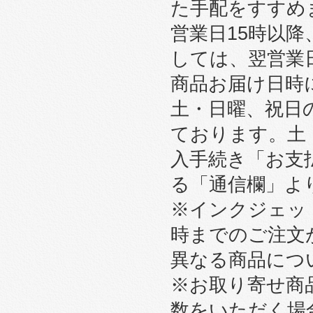
た手配をすすめ
営業日15時以
しては、翌営業
商品お届け日時
土・日曜、祝日
ております。土
入手続き「お支
る「通信欄」よ
※インクジェット
時までのご注文
異なる商品につ
※お取り寄せ商
数をいただく場