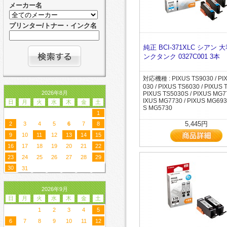
メーカー名
プリンター/トナー・インク名
純正 BCI-371XLC シアン 
ンクタンク 0327C001 3本
対応機種 : PIXUS TS9030 / PI
030 / PIXUS TS6030 / PIXUS 
2026年8月
PIXUS TS5030S / PIXUS MG77
IXUS MG7730 / PIXUS MG6930
日
月
火
水
木
金
土
S MG5730
1
5,445円
2
3
4
5
6
7
8
9
10
11
12
13
14
15
16
17
18
19
20
21
22
23
24
25
26
27
28
29
30
31
2026年9月
日
月
火
水
木
金
土
1
2
3
4
5
6
7
8
9
10
11
12