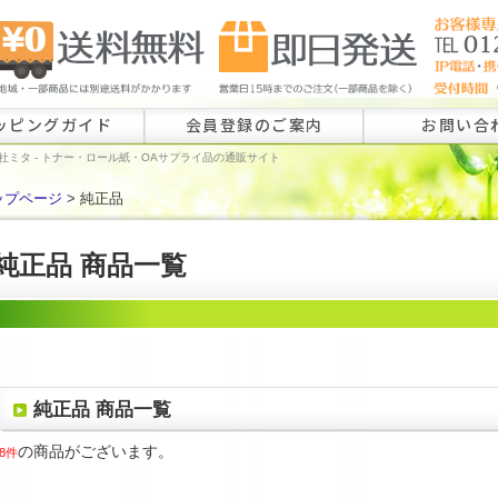
ッピングガイド
会員登録のご案内
お問い合
社ミタ - トナー・ロール紙・OAサプライ品の通販サイト
ップページ
> 純正品
ロール紙特注
ラベル特注の
純正品 商品一覧
その他のお問
純正品 商品一覧
の商品がございます。
8件