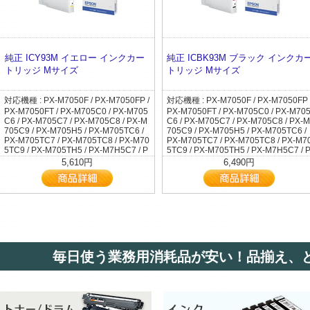
純正 ICY93M イエロー インクカー
純正 ICBK93M ブラック インクカ
トリッジ Mサイズ
トリッジ Mサイズ
対応機種 : PX-M7050F / PX-M7050FP /
対応機種 : PX-M7050F / PX-M7050FP 
PX-M7050FT / PX-M705C0 / PX-M705
PX-M7050FT / PX-M705C0 / PX-M70
C6 / PX-M705C7 / PX-M705C8 / PX-M
C6 / PX-M705C7 / PX-M705C8 / PX-M
705C9 / PX-M705H5 / PX-M705TC6 /
705C9 / PX-M705H5 / PX-M705TC6 /
PX-M705TC7 / PX-M705TC8 / PX-M70
PX-M705TC7 / PX-M705TC8 / PX-M7
5TC9 / PX-M705TH5 / PX-M7H5C7 / P
5TC9 / PX-M705TH5 / PX-M7H5C7 / 
X-M7H5C8 / PX-M7H5C9 / PX-M7TH5
X-M7H5C8 / PX-M7H5C9 / PX-M7TH
5,610円
6,490円
C7 / PX-M7TH5C8 / PX-M7TH5C9 / PX
C7 / PX-M7TH5C8 / PX-M7TH5C9 / P
-M860F / PX-M86C8 / PX-S7050 / PX-
-M860F / PX-M86C8 / PX-S7050 / PX-
S7050PS / PX-S705C6 / PX-S705C7 /
S7050PS / PX-S705C6 / PX-S705C7 /
PX-S705C8 / PX-S705C9 / PX-S705H
PX-S705C8 / PX-S705C9 / PX-S705H
5 / PX-S7H5C7 / PX-S7H5C8 / PX-S7
5 / PX-S7H5C7 / PX-S7H5C8 / PX-S7
H5C9 / PX-S860 / PX-S86C8
H5C9 / PX-S860 / PX-S86C8
毎日使う業務用消耗品が安い！品揃え、