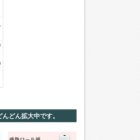
ー
/
5
0
P
5
X
どんどん拡大中です。