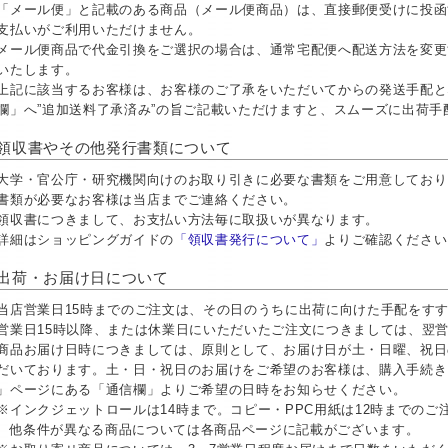
「メール便」と記載のある商品（メール便商品）は、直接郵便受けに投函
支払いがご利用いただけません。
メール便商品で代金引換をご選択の場合は、通常宅配便へ配送方法を変更
いたします。
上記に該当するお客様は、お客様のご了承をいただいてからの発送手配と
欄」へ”追加送料了承済み”の旨ご記載いただけますと、スムーズに出荷
領収書やその他発行書類について
大学・官公庁・研究機関向けのお取り引きに必要な書類をご用意しておりま
書類が必要なお客様は当店までご連絡ください。
領収書につきまして、お支払い方法毎に取扱いが異なります。
詳細はショッピングガイドの
「領収書発行について」
よりご確認ください
出荷・お届け日について
当店営業日15時までのご注文は、その日のうちに出荷に向けた手配をす
営業日15時以降、または休業日にいただいたご注文につきましては、翌
商品お届け日時につきましては、原則として、お届け日が土・日曜、祝日
だいております。土・日・祝日のお届けをご希望のお客様は、購入手続き
」ページにある「通信欄」よりご希望の日時をお知らせください。
※インクジェットロールは14時まで。コピー・PPC用紙は12時までの
他条件が異なる商品については各商品ページに記載がございます。