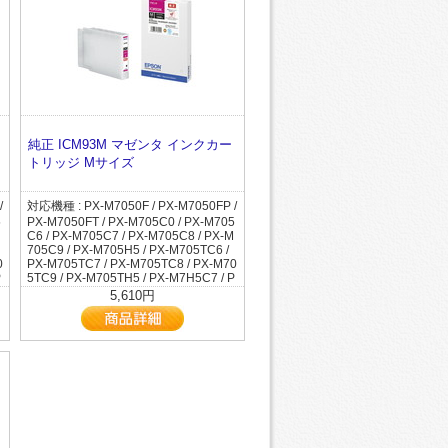
純正 ICM93M マゼンタ インクカー
トリッジ Mサイズ
/
対応機種 : PX-M7050F / PX-M7050FP /
5
PX-M7050FT / PX-M705C0 / PX-M705
C6 / PX-M705C7 / PX-M705C8 / PX-M
705C9 / PX-M705H5 / PX-M705TC6 /
0
PX-M705TC7 / PX-M705TC8 / PX-M70
P
5TC9 / PX-M705TH5 / PX-M7H5C7 / P
5
X-M7H5C8 / PX-M7H5C9 / PX-M7TH5
5,610円
X
C7 / PX-M7TH5C8 / PX-M7TH5C9 / PX
-M860F / PX-M86C8 / PX-S7050 / PX-
S7050PS / PX-S705C6 / PX-S705C7 /
PX-S705C8 / PX-S705C9 / PX-S705H
5 / PX-S7H5C7 / PX-S7H5C8 / PX-S7
H5C9 / PX-S860 / PX-S86C8