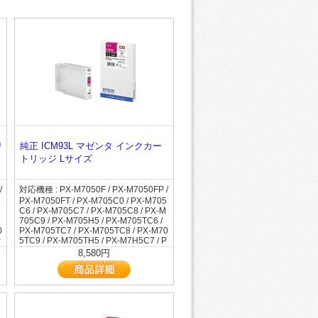
リ
純正 ICM93L マゼンタ インクカー
トリッジ Lサイズ
/
対応機種 : PX-M7050F / PX-M7050FP /
5
PX-M7050FT / PX-M705C0 / PX-M705
C6 / PX-M705C7 / PX-M705C8 / PX-M
705C9 / PX-M705H5 / PX-M705TC6 /
0
PX-M705TC7 / PX-M705TC8 / PX-M70
P
5TC9 / PX-M705TH5 / PX-M7H5C7 / P
5
X-M7H5C8 / PX-M7H5C9 / PX-M7TH5
8,580円
X
C7 / PX-M7TH5C8 / PX-M7TH5C9 / PX
-M860F / PX-M86C8 / PX-S7050 / PX-
S7050PS / PX-S705C6 / PX-S705C7 /
PX-S705C8 / PX-S705C9 / PX-S705H
5 / PX-S7H5C7 / PX-S7H5C8 / PX-S7
H5C9 / PX-S860 / PX-S86C8