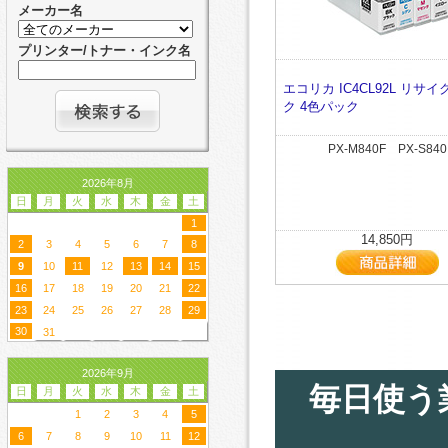
メーカー名
プリンター/トナー・インク名
エコリカ IC4CL92L リサ
ク 4色パック
PX-M840F PX-S840
2026年8月
日
月
火
水
木
金
土
1
14,850円
2
3
4
5
6
7
8
9
10
11
12
13
14
15
16
17
18
19
20
21
22
23
24
25
26
27
28
29
30
31
2026年9月
毎日使う
日
月
火
水
木
金
土
1
2
3
4
5
6
7
8
9
10
11
12