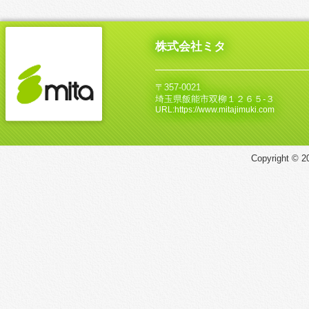
株式会社ミタ
〒357-0021
埼玉県飯能市双柳１２６５‐３
URL:https://www.mitajimuki.com
Copyright © 20