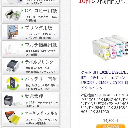
の商品が
10件
ジット JIT-E92BL/E92CL/E
92YL 4色セット | エプソン I
L/ICC92L/ICM92L/ICY92
イクルインク
対応機種 : PX-M840F / PX-M84
-M84CC8 / PX-M84CHC8 / P
6 / PX-M84FZC6 / PX-M84HC8
840 / PX-S84C6 / PX-S84C8 /
HC8 / PX-S84ZC6
14,300円