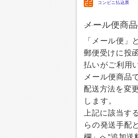
コンビニ払込票
メール便商品
「メール便」
郵便受けに投
払いがご利用
メール便商品
配送方法を変更
します。
上記に該当す
らの発送手配
欄」へ”追加送