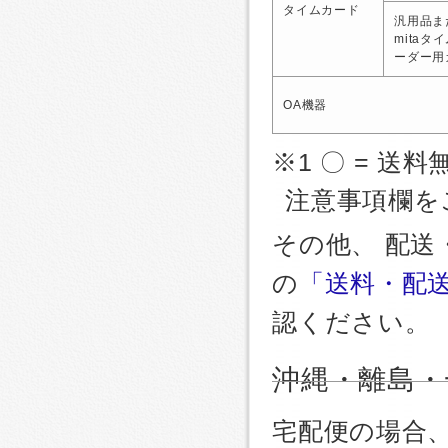
タイムカード
汎用品ま
mitaタ
ーダー用
OA機器
※1 〇 = 送料
注意事項欄を
その他、 配
の
「送料・配
認ください。
沖縄・離島・
宅配便の場合