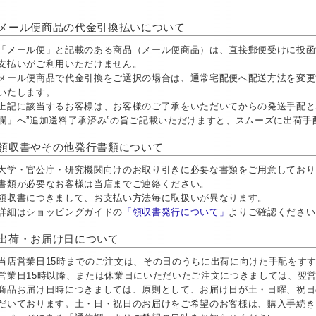
メール便商品の代金引換払いについて
「メール便」と記載のある商品（メール便商品）は、直接郵便受けに投函
支払いがご利用いただけません。
メール便商品で代金引換をご選択の場合は、通常宅配便へ配送方法を変更
いたします。
上記に該当するお客様は、お客様のご了承をいただいてからの発送手配と
欄」へ”追加送料了承済み”の旨ご記載いただけますと、スムーズに出荷
領収書やその他発行書類について
大学・官公庁・研究機関向けのお取り引きに必要な書類をご用意しておりま
書類が必要なお客様は当店までご連絡ください。
領収書につきまして、お支払い方法毎に取扱いが異なります。
詳細はショッピングガイドの
「領収書発行について」
よりご確認ください
出荷・お届け日について
当店営業日15時までのご注文は、その日のうちに出荷に向けた手配をす
営業日15時以降、または休業日にいただいたご注文につきましては、翌
商品お届け日時につきましては、原則として、お届け日が土・日曜、祝日
だいております。土・日・祝日のお届けをご希望のお客様は、購入手続き