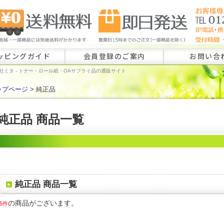
ッピングガイド
会員登録のご案内
お問い合
社ミタ - トナー・ロール紙・OAサプライ品の通販サイト
ップページ
> 純正品
ロール紙特注
ラベル特注の
純正品 商品一覧
その他のお問
純正品 商品一覧
の商品がございます。
5件