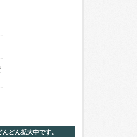
4
-
どんどん拡大中です。