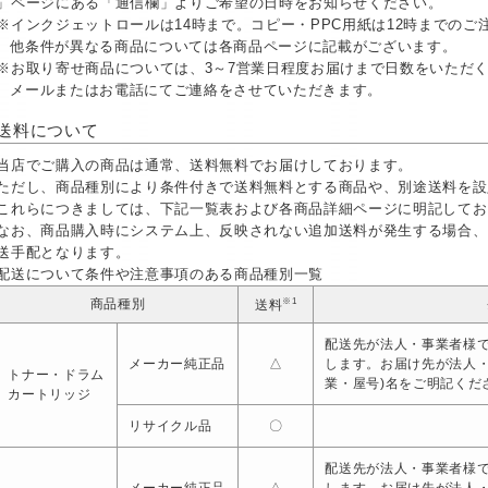
」ページにある「通信欄」よりご希望の日時をお知らせください。
※インクジェットロールは14時まで。コピー・PPC用紙は12時までの
他条件が異なる商品については各商品ページに記載がございます。
※お取り寄せ商品については、3～7営業日程度お届けまで日数をいただ
メールまたはお電話にてご連絡をさせていただきます。
送料について
当店でご購入の商品は通常、送料無料でお届けしております。
ただし、商品種別により条件付きで送料無料とする商品や、別途送料を設
これらにつきましては、下記一覧表および各商品詳細ページに明記してお
なお、商品購入時にシステム上、反映されない追加送料が発生する場合、
送手配となります。
配送について条件や注意事項のある商品種別一覧
※1
商品種別
送料
配送先が法人・事業者様で
メーカー純正品
△
します。お届け先が法人
トナー・ドラム
業・屋号)名をご明記くだ
カートリッジ
リサイクル品
〇
配送先が法人・事業者様で