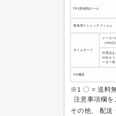
FAX用感熱ロール
業務用ストレッチフィルム
メーカー
（mita
タイムカード
汎用品ま
mitaタ
ーダー用
OA機器
※1 〇 = 送料
注意事項欄を
その他、 配