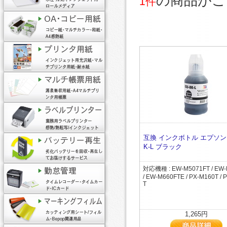
の商品がご
1件
互換 インクボトル エプソン 
K-L ブラック
対応機種 : EW-M5071FT / EW-
/ EW-M660FTE / PX-M160T / 
T
1,265円