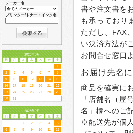
メーカー名
書や注文書を
プリンター/トナー・インク名
も承っており
ただし、FA
い決済方法が
お問合せ窓口
2026年8月
日
月
火
水
木
金
土
1
お届け先名
2
3
4
5
6
7
8
9
10
11
12
13
14
15
商品を確実に
16
17
18
19
20
21
22
23
24
25
26
27
28
29
「店舗名（屋
30
31
名」欄へのご
2026年9月
日
月
火
水
木
金
土
※配送先が個
1
2
3
4
5
6
7
8
9
10
11
12