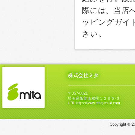
際には、当店
ッピングガイ
さい。
株式会社ミタ
〒357-0021
埼玉県飯能市双柳１２６５‐３
URL:https://www.mitajimuki.com
Copyright © 20