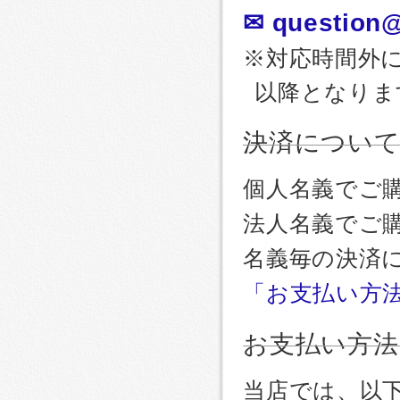
✉ question@
※対応時間外
以降となりま
決済につい
個人名義でご
法人名義でご
名義毎の決済
「お支払い方
お支払い方法
当店では、以