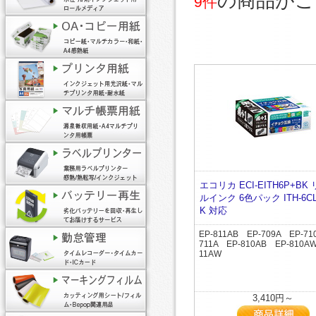
の商品がご
9件
エコリカ ECI-EITH6P+BK
ルインク 6色パック ITH-6CL
K 対応
EP-811AB EP-709A EP-71
711A EP-810AB EP-810A
11AW
3,410円～