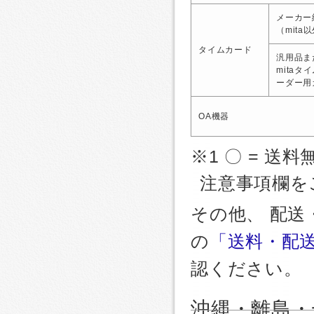
メーカー
（mita
タイムカード
汎用品ま
mitaタ
ーダー用
OA機器
※1 〇 = 送料
注意事項欄を
その他、 配
の
「送料・配
認ください。
沖縄・離島・