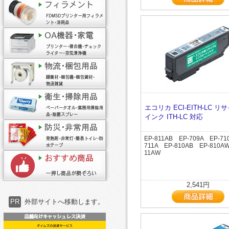
エコリカ ECI-EITH-LC リ
インク ITH-LC 対応
EP-811AB EP-709A EP-71
711A EP-810AB EP-810A
11AW
2,541円
PR
外部サイトへ移動します。