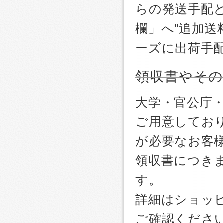
らの発送手配
欄」へ”追加送
ーズに出荷手
領収書やその
大学・官公庁
ご用意しており
が必要なお客
領収書につき
す。
詳細はショッ
ご確認くださ