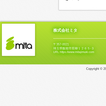
株式会社ミタ
〒357-0021
埼玉県飯能市双柳１２６５‐３
URL:https://www.mitajimuki.com
Copyright © 20