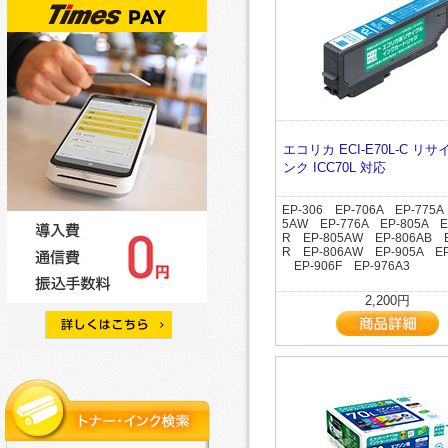
エコリカ ECI-E70L-C リ
ンク ICC70L 対応
EP-306 EP-706A EP-775A
5AW EP-776A EP-805A E
R EP-805AW EP-806AB E
R EP-806AW EP-905A EP
EP-906F EP-976A3
2,200円