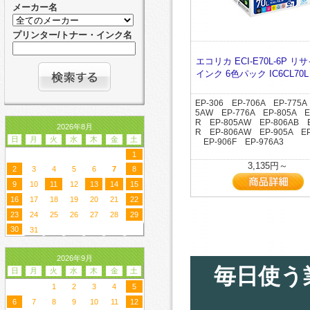
メーカー名
プリンター/トナー・インク名
エコリカ ECI-E70L-6P リ
インク 6色パック IC6CL70
EP-306 EP-706A EP-775A
5AW EP-776A EP-805A E
R EP-805AW EP-806AB E
2026年8月
R EP-806AW EP-905A EP
日
月
火
水
木
金
土
EP-906F EP-976A3
1
3,135円～
2
3
4
5
6
7
8
9
10
11
12
13
14
15
16
17
18
19
20
21
22
23
24
25
26
27
28
29
30
31
2026年9月
毎日使う
日
月
火
水
木
金
土
1
2
3
4
5
6
7
8
9
10
11
12