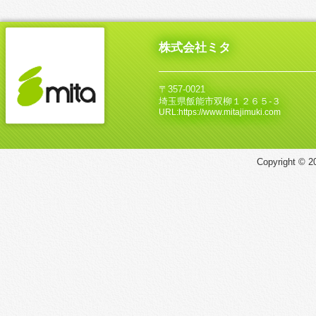
株式会社ミタ
〒357-0021
埼玉県飯能市双柳１２６５‐３
URL:https://www.mitajimuki.com
Copyright © 20