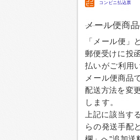
コンビニ払込票
メール便商品
「メール便」
郵便受けに投
払いがご利用
メール便商品
配送方法を変更
します。
上記に該当す
らの発送手配
欄」へ”追加送