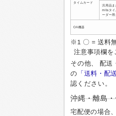
タイムカード
汎用品ま
mitaタ
ーダー用
OA機器
※1 〇 = 送料
注意事項欄を
その他、 配
の
「送料・配
認ください。
沖縄・離島・
宅配便の場合