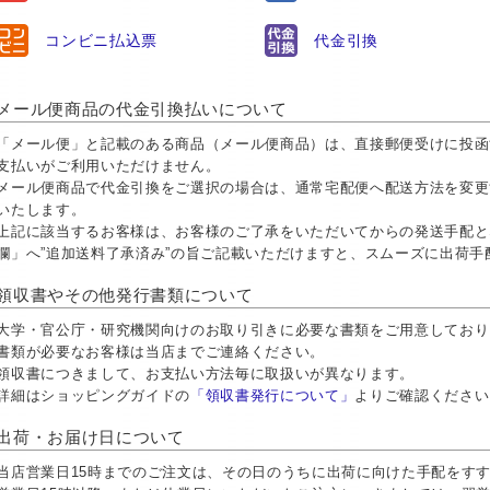
コンビニ払込票
代金引換
メール便商品の代金引換払いについて
「メール便」と記載のある商品（メール便商品）は、直接郵便受けに投函
支払いがご利用いただけません。
メール便商品で代金引換をご選択の場合は、通常宅配便へ配送方法を変更
いたします。
上記に該当するお客様は、お客様のご了承をいただいてからの発送手配と
欄」へ”追加送料了承済み”の旨ご記載いただけますと、スムーズに出荷
領収書やその他発行書類について
大学・官公庁・研究機関向けのお取り引きに必要な書類をご用意しておりま
書類が必要なお客様は当店までご連絡ください。
領収書につきまして、お支払い方法毎に取扱いが異なります。
詳細はショッピングガイドの
「領収書発行について」
よりご確認ください
出荷・お届け日について
当店営業日15時までのご注文は、その日のうちに出荷に向けた手配をす