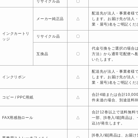
リサイクル品
〇
配送先が法人・事業者様で
メーカー純正品
△
します。お届け先が法人
業・屋号)名をご明記くだ
インクカートリ
リサイクル品
〇
ッジ
代金引換をご選択の場合は
互換品
〇
方法）から通常宅配便へ
いたします。
配送先が法人・事業者様で
インクリボン
△
します。お届け先が法人
業・屋号)名をご明記くだ
合計4箱または合計10,0
コピー / PPC用紙
△
件未達の場合、別途送料88
合計12巻以上で送料無料で
FAX用感熱ロール
△
一部、[6巻入/箱]商品は
込)が発生します。
[6巻入/箱]商品は、お