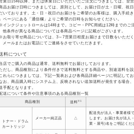
営業日15時以降、または休業日にいただいたご注文につきましては、翌
商品お届け日時につきましては、原則として、お届け日が土・日曜、祝日
だいております。土・日・祝日のお届けをご希望のお客様は、購入手続き
」ページにある「通信欄」よりご希望の日時をお知らせください。
※インクジェットロールは14時まで。コピー・PPC用紙は12時までの
他条件が異なる商品については各商品ページに記載がございます。
※お取り寄せ商品については、3～7営業日程度お届けまで日数をいただ
メールまたはお電話にてご連絡をさせていただきます。
送料について
当店でご購入の商品は通常、送料無料でお届けしております。
ただし、商品種別により条件付きで送料無料とする商品や、別途送料を設
これらにつきましては、下記一覧表および各商品詳細ページに明記してお
なお、商品購入時にシステム上、反映されない追加送料が発生する場合、
送手配となります。
配送について条件や注意事項のある商品種別一覧
※1
商品種別
送料
配送先が法人・事業者様で
メーカー純正品
△
します。お届け先が法人
トナー・ドラム
業・屋号)名をご明記くだ
カートリッジ