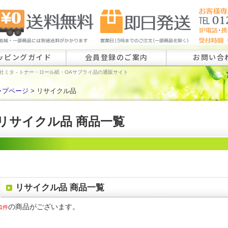
ッピングガイド
会員登録のご案内
お問い合
社ミタ - トナー・ロール紙・OAサプライ品の通販サイト
ップページ
> リサイクル品
ロール紙特注
ラベル特注の
リサイクル品 商品一覧
その他のお問
リサイクル品 商品一覧
の商品がございます。
1件