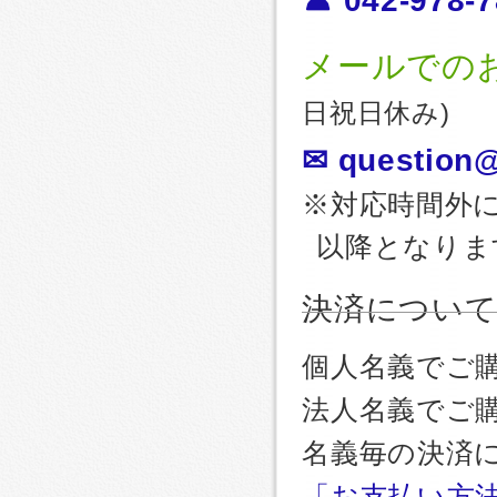
☎ 042-978-7
メールでの
日祝日休み)
✉ question@
※対応時間外
以降となりま
決済につい
個人名義でご
法人名義でご
名義毎の決済
「お支払い方