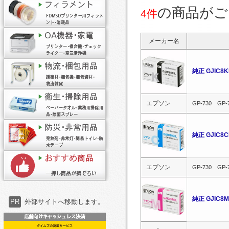
の商品がご
4件
メーカー名
純正 GJIC
エプソン
GP-730 GP-
純正 GJIC
エプソン
GP-730 GP-
純正 GJIC
PR
外部サイトへ移動します。