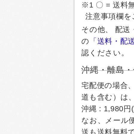
※1 〇 = 送料
注意事項欄を
その他、 配
の
「送料・配
認ください。
沖縄・離島・
宅配便の場合
道も含む）は
沖縄 : 1,980
なお、メール
送も送料無料