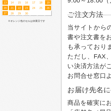
9:00～18:
13
14
15
16
17
18
19
20
21
22
23
24
25
26
ご注文方法
27
28
29
30
※オレンジ色のセルは休業日です
当サイトから
書や注文書を
も承っており
ただし、FA
い決済方法が
お問合せ窓口
お届け先名
商品を確実に