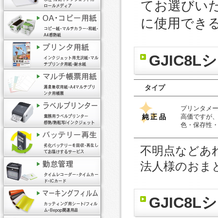
てお選びい
に使用でき
GJIC8
タイプ
プリンタメ
純正品
高価ですが
色・保存性
不明点などあ
法人様のおま
GJIC8