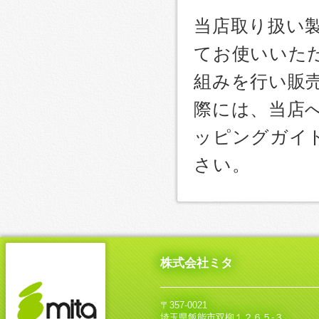
当店取り扱い
てお使いいた
組みを行い販
際には、当店
ッピングガイ
さい。
株式会社ミタ
〒357-0021
埼玉県飯能市双柳１２６５‐３