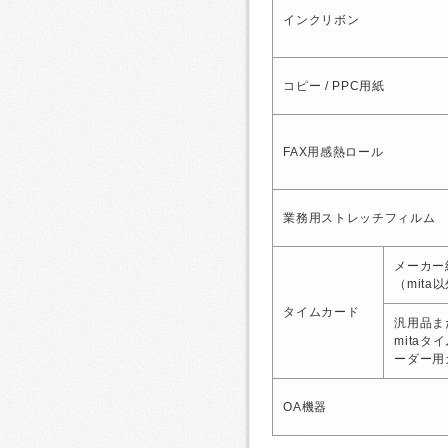
インクリボン
コピー / PPC用紙
FAX用感熱ロール
業務用ストレッチフィルム
メーカー
（mita
タイムカード
汎用品ま
mitaタ
ーダー用
OA機器