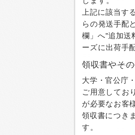
します。
上記に該当す
らの発送手配
欄」へ”追加送
ーズに出荷手
領収書やその
大学・官公庁
ご用意しており
が必要なお客
領収書につき
す。