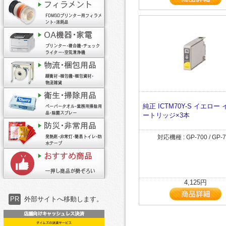
純正 ICTM70Y-S イエロー
ートリッジ×3本
対応機種 : GP-700 / GP-
4,125円
PR
外部サイトへ移動します。