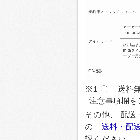
業務用ストレッチフィルム
メーカー
（mita
タイムカード
汎用品ま
mitaタ
ーダー用
OA機器
※1 〇 = 送料
注意事項欄を
その他、 配
の
「送料・配
認ください。