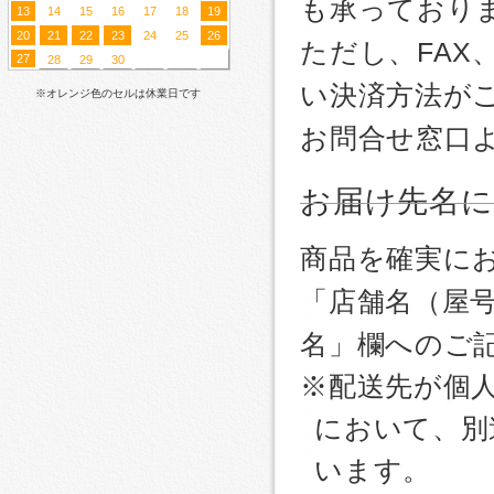
も承っており
13
14
15
16
17
18
19
20
21
22
23
24
25
26
ただし、FA
27
28
29
30
い決済方法が
※オレンジ色のセルは休業日です
お問合せ窓口
お届け先名
商品を確実に
「店舗名（屋
名」欄へのご
※配送先が個
において、別
います。