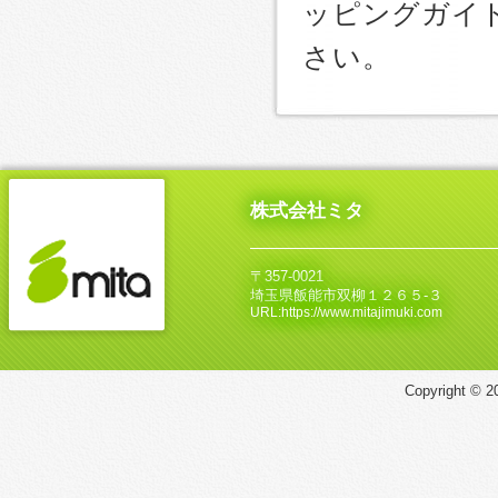
ッピングガイ
さい。
株式会社ミタ
〒357-0021
埼玉県飯能市双柳１２６５‐３
URL:https://www.mitajimuki.com
Copyright © 20