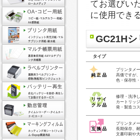
てお選びい
に使用でき
GC21H
タイプ
プリンタメ
純正品
高価ですが
色・保存性
修理・洗浄
リサイ
カートリッ
クル品
発・製造コ
プリンタメ
互換品
長期保存、
文書印刷や