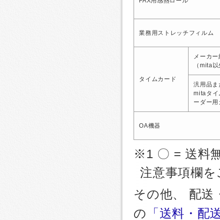
FAX用感熱ロール
業務用ストレッチフィルム
メーカー
（mita
タイムカード
汎用品ま
mitaタ
ーダー用
OA機器
※1 〇 = 送料
注意事項欄を
その他、 配
の
「送料・配