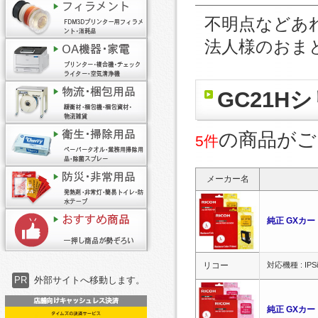
不明点などあ
法人様のおま
GC21H
の商品がご
5件
メーカー名
純正 GXカート
リコー
対応機種 : IPSiO
PR
外部サイトへ移動します。
純正 GXカート