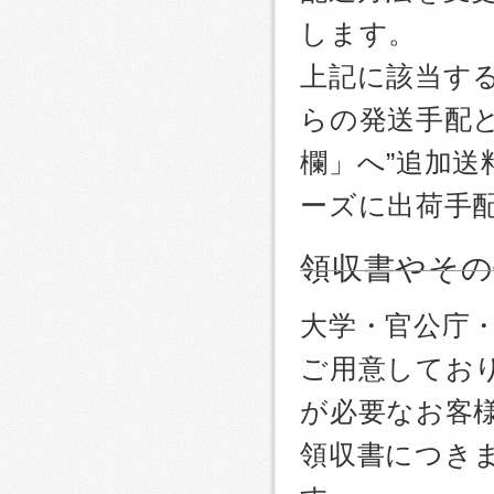
します。
上記に該当す
らの発送手配
欄」へ”追加送
ーズに出荷手
領収書やその
大学・官公庁
ご用意しており
が必要なお客
領収書につき