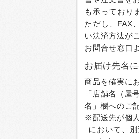
も承っており
ただし、FA
い決済方法が
お問合せ窓口
お届け先名
商品を確実に
「店舗名（屋
名」欄へのご
※配送先が個
において、別