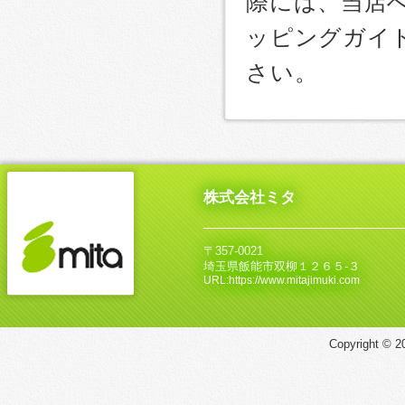
際には、当店
ッピングガイ
さい。
株式会社ミタ
〒357-0021
埼玉県飯能市双柳１２６５‐３
URL:https://www.mitajimuki.com
Copyright © 20