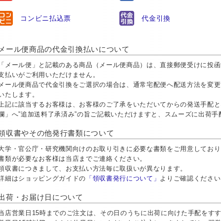
コンビニ払込票
代金引換
メール便商品の代金引換払いについて
「メール便」と記載のある商品（メール便商品）は、直接郵便受けに投函
支払いがご利用いただけません。
メール便商品で代金引換をご選択の場合は、通常宅配便へ配送方法を変更
いたします。
上記に該当するお客様は、お客様のご了承をいただいてからの発送手配と
欄」へ”追加送料了承済み”の旨ご記載いただけますと、スムーズに出荷
領収書やその他発行書類について
大学・官公庁・研究機関向けのお取り引きに必要な書類をご用意しておりま
書類が必要なお客様は当店までご連絡ください。
領収書につきまして、お支払い方法毎に取扱いが異なります。
詳細はショッピングガイドの
「領収書発行について」
よりご確認ください
出荷・お届け日について
当店営業日15時までのご注文は、その日のうちに出荷に向けた手配をす