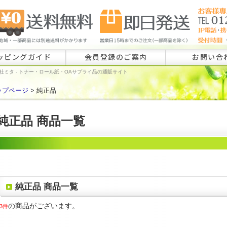
ッピングガイド
会員登録のご案内
お問い合
社ミタ - トナー・ロール紙・OAサプライ品の通販サイト
ップページ
> 純正品
ロール紙特注
ラベル特注の
純正品 商品一覧
その他のお問
純正品 商品一覧
の商品がございます。
3件