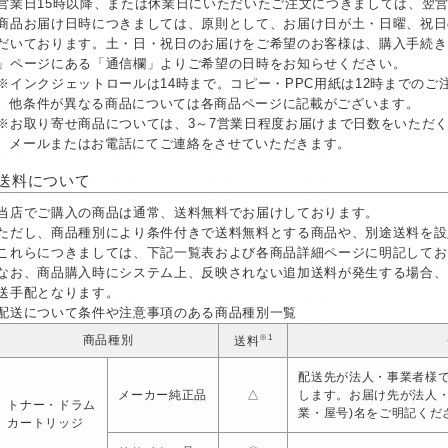
営業日15時以降、または休業日にいただいたご注文につきましては、翌
商品お届け日時につきましては、原則として、お届け日が土・日曜、祝日
だいております。土・日・祝日のお届けをご希望のお客様は、購入手続き
」ページにある「通信欄」よりご希望の日時をお知らせください。
※インクジェットロールは14時まで。コピー・PPC用紙は12時までの
他条件が異なる商品については各商品ページに記載がございます。
※お取り寄せ商品については、3～7営業日程度お届けまで日数をいただ
メールまたはお電話にてご連絡をさせていただきます。
送料について
当店でご購入の商品は通常、送料無料でお届けしております。
ただし、商品種別により条件付きで送料無料とする商品や、別途送料を設
これらにつきましては、下記一覧表および各商品詳細ページに明記してお
なお、商品購入時にシステム上、反映されない追加送料が発生する場合、
送手配となります。
配送について条件や注意事項のある商品種別一覧
※1
商品種別
送料
配送先が法人・事業者様で
メーカー純正品
△
します。お届け先が法人
トナー・ドラム
業・屋号)名をご明記くだ
カートリッジ