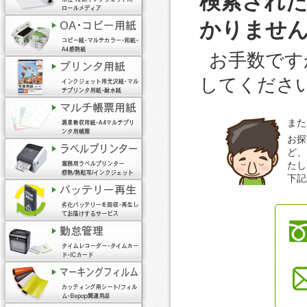
検索され
かりませ
お手数です
してくださ
また
お探
ど、
たし
下記