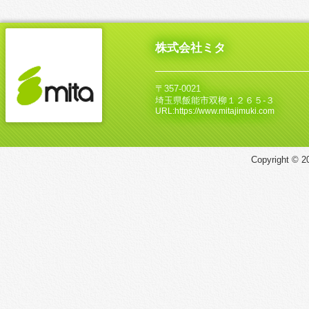
株式会社ミタ
〒357-0021
埼玉県飯能市双柳１２６５‐３
URL:https://www.mitajimuki.com
Copyright © 20