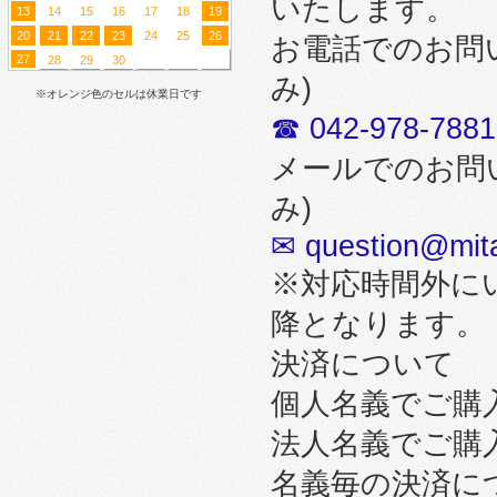
いたします。
13
14
15
16
17
18
19
20
21
22
23
24
25
26
お電話でのお問
27
28
29
30
み)
※オレンジ色のセルは休業日です
☎ 042-978-7881
メールでのお問
み)
✉ question@mita
※対応時間外に
降となります。
決済について
個人名義でご購
法人名義でご購
名義毎の決済に