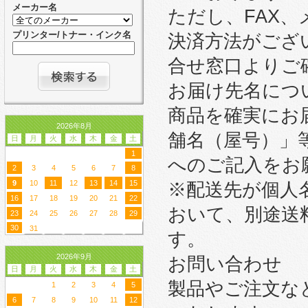
メーカー名
ただし、FAX
プリンター/トナー・インク名
決済方法がござ
合せ窓口よりご
お届け先名につ
商品を確実にお
2026年8月
舗名（屋号）」
日
月
火
水
木
金
土
1
へのご記入をお
2
3
4
5
6
7
8
9
10
11
12
13
14
15
※配送先が個人
16
17
18
19
20
21
22
おいて、別途送
23
24
25
26
27
28
29
30
31
す。
2026年9月
お問い合わせ
日
月
火
水
木
金
土
製品やご注文な
1
2
3
4
5
6
7
8
9
10
11
12