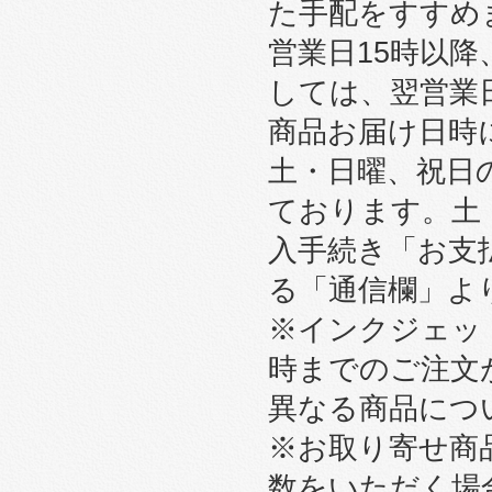
た手配をすすめ
営業日15時以
しては、翌営業
商品お届け日時
土・日曜、祝日
ております。土
入手続き「お支
る「通信欄」よ
※インクジェット
時までのご注文
異なる商品につ
※お取り寄せ商
数をいただく場