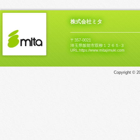
株式会社ミタ
〒357-0021
埼玉県飯能市双柳１２６５‐３
URL:https://www.mitajimuki.com
Copyright © 20