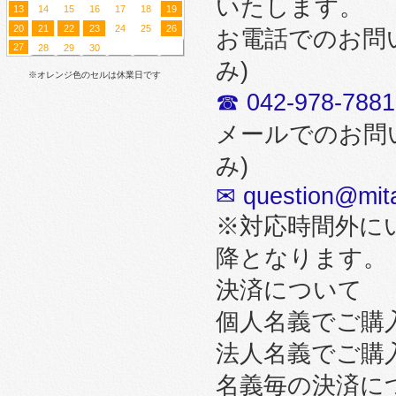
いたします。
13
14
15
16
17
18
19
20
21
22
23
24
25
26
お電話でのお問
27
28
29
30
み)
※オレンジ色のセルは休業日です
☎ 042-978-7881
メールでのお問
み)
✉ question@mita
※対応時間外に
降となります。
決済について
個人名義でご購
法人名義でご購
名義毎の決済に