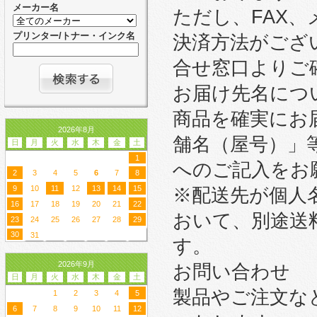
メーカー名
ただし、FAX
プリンター/トナー・インク名
決済方法がござ
合せ窓口よりご
お届け先名につ
商品を確実にお
2026年8月
舗名（屋号）」
日
月
火
水
木
金
土
1
へのご記入をお
2
3
4
5
6
7
8
9
10
11
12
13
14
15
※配送先が個人
16
17
18
19
20
21
22
おいて、別途送
23
24
25
26
27
28
29
30
31
す。
2026年9月
お問い合わせ
日
月
火
水
木
金
土
製品やご注文な
1
2
3
4
5
6
7
8
9
10
11
12