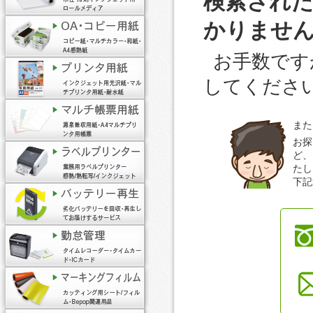
検索され
かりませ
お手数です
してくださ
また
お探
ど、
たし
下記