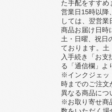
た手配をすすめ
営業日15時以
しては、翌営業
商品お届け日時
土・日曜、祝日
ております。土
入手続き「お支
る「通信欄」よ
※インクジェット
時までのご注文
異なる商品につ
※お取り寄せ商
数をいただく場