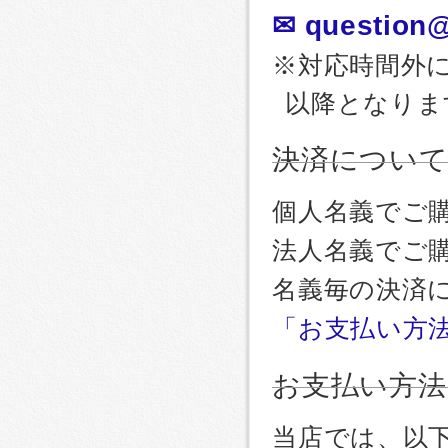
✉ question@
※対応時間外
以降となりま
決済につい
個人名義でご
法人名義でご
名義毎の決済
「お支払い方
お支払い方法
当店では、以