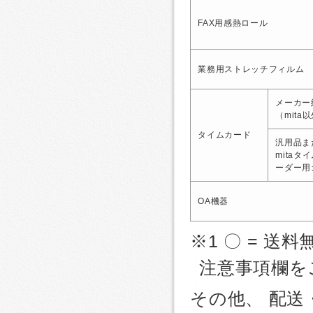
FAX用感熱ロール
業務用ストレッチフィルム
メーカー
（mita
タイムカード
汎用品ま
mitaタ
ーダー用
OA機器
※1 〇 = 送料
注意事項欄を
その他、 配