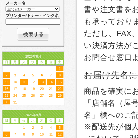
メーカー名
書や注文書を
プリンター/トナー・インク名
も承っており
ただし、FA
い決済方法が
お問合せ窓口
2026年8月
日
月
火
水
木
金
土
1
お届け先名
2
3
4
5
6
7
8
9
10
11
12
13
14
15
商品を確実に
16
17
18
19
20
21
22
23
24
25
26
27
28
29
「店舗名（屋
30
31
名」欄へのご
2026年9月
日
月
火
水
木
金
土
※配送先が個
1
2
3
4
5
6
7
8
9
10
11
12