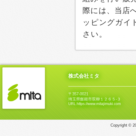
際には、当店
ッピングガイ
さい。
株式会社ミタ
〒357-0021
埼玉県飯能市双柳１２６５‐３
URL:https://www.mitajimuki.com
Copyright © 20