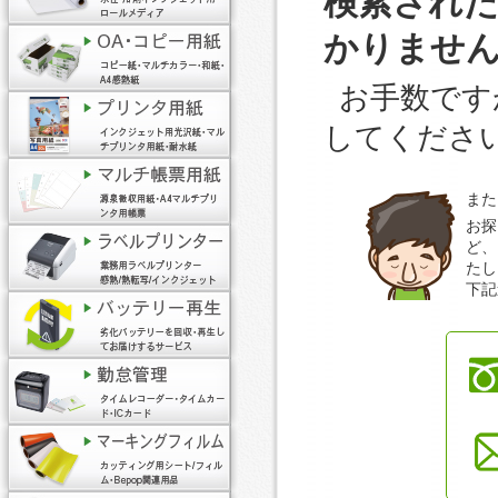
検索され
かりませ
お手数です
してくださ
また
お探
ど、
たし
下記