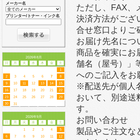
メーカー名
ただし、FAX
プリンター/トナー・インク名
決済方法がござ
合せ窓口よりご
お届け先名につ
商品を確実にお
2026年8月
舗名（屋号）」
日
月
火
水
木
金
土
1
へのご記入をお
2
3
4
5
6
7
8
9
10
11
12
13
14
15
※配送先が個人
16
17
18
19
20
21
22
おいて、別途送
23
24
25
26
27
28
29
30
31
す。
2026年9月
お問い合わせ
日
月
火
水
木
金
土
製品やご注文な
1
2
3
4
5
6
7
8
9
10
11
12