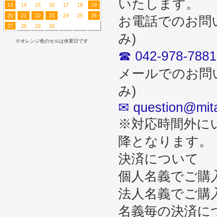
いたします。
13
14
15
16
17
18
19
20
21
22
23
24
25
26
お電話でのお問
27
28
29
30
み)
※オレンジ色のセルは休業日です
☎ 042-978-7881
メールでのお問
み)
✉ question@mita
※対応時間外に
降となります。
決済について
個人名義でご購
法人名義でご購
名義毎の決済に