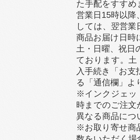
た手配をすすめ
営業日15時以
しては、翌営業
商品お届け日時
土・日曜、祝日
ております。土
入手続き「お支
る「通信欄」よ
※インクジェット
時までのご注文
異なる商品につ
※お取り寄せ商
数をいただく場