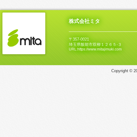
株式会社ミタ
〒357-0021
埼玉県飯能市双柳１２６５‐３
URL:https://www.mitajimuki.com
Copyright © 20