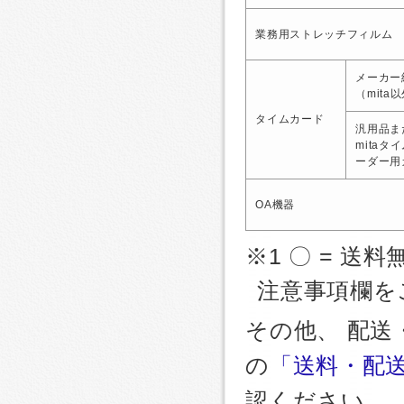
業務用ストレッチフィルム
メーカー
（mita
タイムカード
汎用品ま
mitaタ
ーダー用
OA機器
※1 〇 = 送料
注意事項欄を
その他、 配
の
「送料・配
認ください。