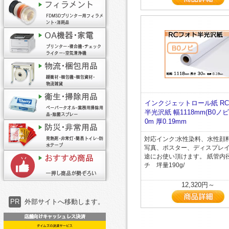
インクジェットロール紙 R
半光沢紙 幅1118mm(B0ノビ
0m 厚0.19mm
対応インク:水性染料、水性顔料
写真、ポスター、ディスプレ
途にお使い頂けます。 紙管内
チ 坪量190g/
12,320円～
PR
外部サイトへ移動します。