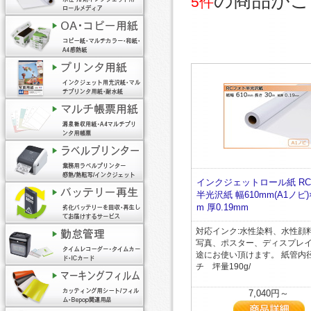
の商品がご
5件
インクジェットロール紙 R
半光沢紙 幅610mm(A1ノビ)
m 厚0.19mm
対応インク:水性染料、水性顔料
写真、ポスター、ディスプレ
途にお使い頂けます。 紙管内
チ 坪量190g/
7,040円～