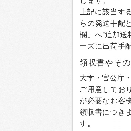
します。
上記に該当す
らの発送手配
欄」へ”追加送
ーズに出荷手
領収書やその
大学・官公庁
ご用意しており
が必要なお客
領収書につき
す。