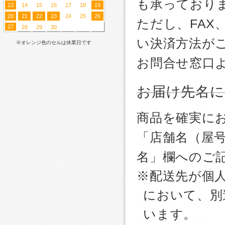
も承っており
13
14
15
16
17
18
19
20
21
22
23
24
25
26
ただし、FA
27
28
29
30
い決済方法が
※オレンジ色のセルは休業日です
お問合せ窓口
お届け先名
商品を確実に
「店舗名（屋
名」欄へのご
※配送先が個
において、別
います。