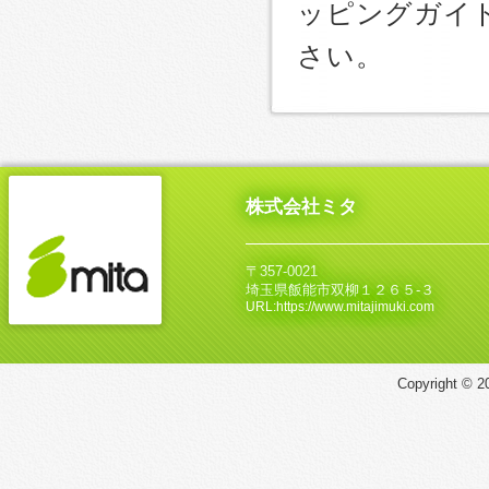
ッピングガイ
さい。
株式会社ミタ
〒357-0021
埼玉県飯能市双柳１２６５‐３
URL:https://www.mitajimuki.com
Copyright © 20