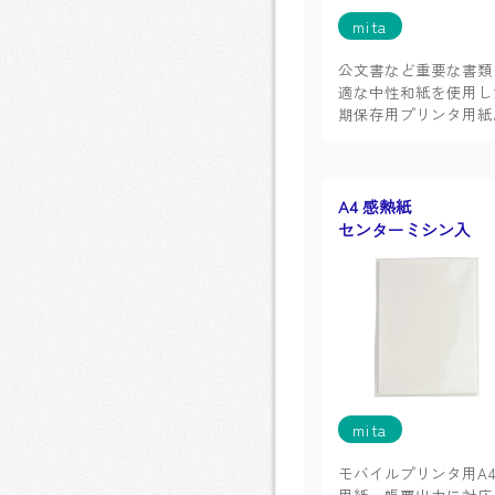
mita
公文書など重要な書類
適な中性和紙を使用し
期保存用プリンタ用紙
A4 感熱紙
センターミシン入
mita
モバイルプリンタ用A
用紙。帳票出力に対応