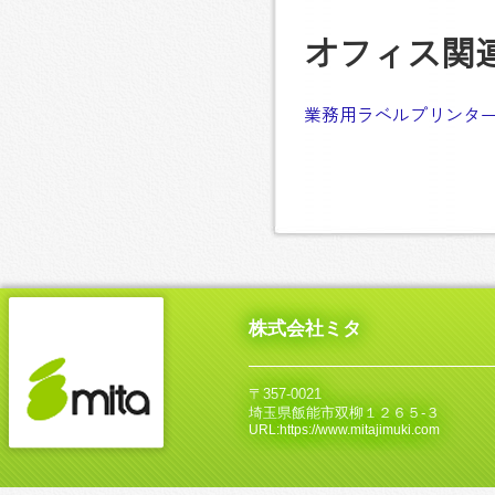
オフィス関
業務用ラベルプリンタ
株式会社ミタ
〒357-0021
埼玉県飯能市双柳１２６５‐３
URL:https://www.mitajimuki.com