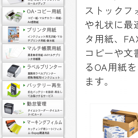
ストックフ
や礼状に最
タ用紙、FA
コピーや文
るOA用紙
ます。