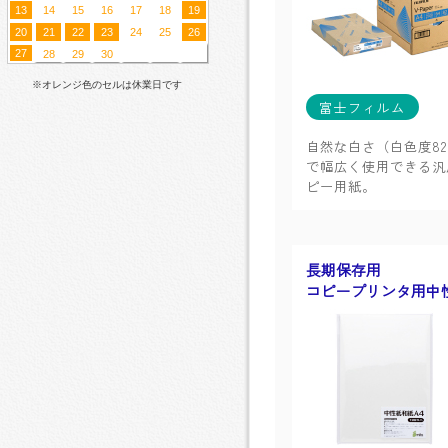
13
14
15
16
17
18
19
20
21
22
23
24
25
26
27
28
29
30
※オレンジ色のセルは休業日です
富士フィルム
自然な白さ（白色度8
で幅広く使用できる汎
ピー用紙。
長期保存用
コピープリンタ用中