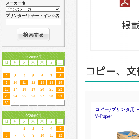
メーカー名
プリンター/トナー・インク名
掲載
2026年8月
日
月
火
水
木
金
土
コピー、文
1
2
3
4
5
6
7
8
9
10
11
12
13
14
15
16
17
18
19
20
21
22
23
24
25
26
27
28
29
30
31
コピー/プリンタ用
V-Paper
2026年9月
日
月
火
水
木
金
土
1
2
3
4
5
6
7
8
9
10
11
12