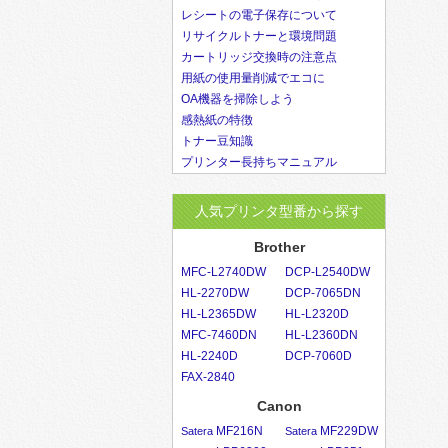
レシートの電子保存について
リサイクルトナーと環境問題
カートリッジ交換時の注意点
用紙の使用量削減でエコに
OA機器を掃除しよう
感熱紙の特徴
トナー豆知識
プリンター長持ちマニュアル
人気プリンタ型番から探す
Brother
MFC-L2740DW
DCP-L2540DW
HL-2270DW
DCP-7065DN
HL-L2365DW
HL-L2320D
MFC-7460DN
HL-L2360DN
HL-2240D
DCP-7060D
FAX-2840
Canon
MF216N
MF229DW
Satera
Satera