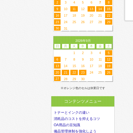
2
3
4
5
6
7
8
9
10
11
12
13
14
15
16
17
18
19
20
21
22
23
24
25
26
27
28
29
30
31
2026年9月
日
月
火
水
木
金
土
1
2
3
4
5
6
7
8
9
10
11
12
13
14
15
16
17
18
19
20
21
22
23
24
25
26
27
28
29
30
※オレンジ色のセルは休業日です
コンテンツメニュー
トナーとインクの違い
消耗品のコストを抑えるコツ
OA用品の豆知識
備品管理体制を強化しよう